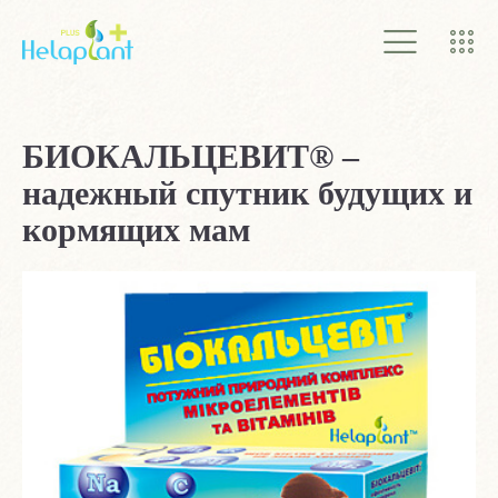
ГЛАВНАЯ
О КОМПАНИИ
БИОКАЛЬЦЕВИТ® –
ПРОДУКТЫ
надежный спутник будущих и
АКЦИИ
кормящих мам
СТАТЬИ
КОНТАКТЫ
УКРАЇНСЬКА