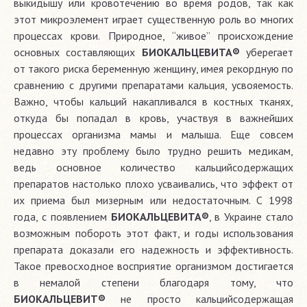
выкидышу или кровотечению во время родов, так как
этот микроэлемент играет существенную роль во многих
процессах крови. Природное, “живое” происхождение
основных составляющих
БИОКАЛЬЦЕВИТА®
уберегает
от такого риска беременную женщину, имея рекордную по
сравнению с другими препаратами кальция, усвояемость.
Важно, чтобы кальций накапливался в костных тканях,
откуда бы попадал в кровь, участвуя в важнейших
процессах организма мамы и малыша. Еще совсем
недавно эту проблему было трудно решить медикам,
ведь основное количество кальцийсодержащих
препаратов настолько плохо усваивались, что эффект от
их приема был мизерным или недостаточным. С 1998
года, с появлением
БИОКАЛЬЦЕВИТА®
, в Украине стало
возможным побороть этот факт, и годы использования
препарата доказали его надежность и эффективность.
Такое превосходное восприятие организмом достигается
в немалой степени благодаря тому, что
БИОКАЛЬЦЕВИТ®
не просто кальцийсодержащая