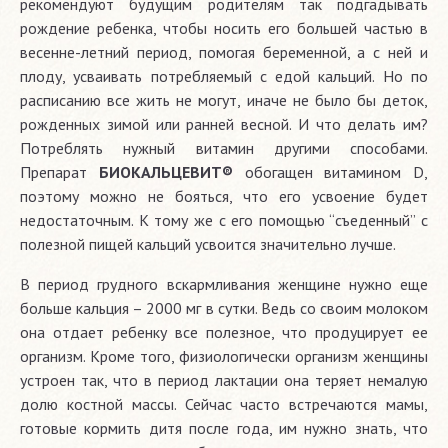
рекомендуют будущим родителям так подгадывать
рождение ребенка, чтобы носить его большей частью в
весенне-летний период, помогая беременной, а с ней и
плоду, усваивать потребляемый с едой кальций. Но по
расписанию все жить не могут, иначе не было бы деток,
рожденных зимой или ранней весной. И что делать им?
Потреблять нужный витамин другими способами.
Препарат
БИОКАЛЬЦЕВИТ®
обогащен витамином D,
поэтому можно не бояться, что его усвоение будет
недостаточным. К тому же с его помощью “съеденный” с
полезной пищей кальций усвоится значительно лучше.
В период грудного вскармливания женщине нужно еще
больше кальция – 2000 мг в сутки. Ведь со своим молоком
она отдает ребенку все полезное, что продуцирует ее
организм. Кроме того, физиологически организм женщины
устроен так, что в период лактации она теряет немалую
долю костной массы. Сейчас часто встречаются мамы,
готовые кормить дитя после года, им нужно знать, что