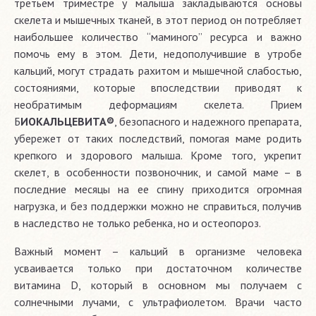
третьем триместре у малыша закладываются основы
скелета и мышечных тканей, в этот период он потребляет
наибольшее количество “маминого” ресурса и важно
помочь ему в этом. Дети, недополучившие в утробе
кальций, могут страдать рахитом и мышечной слабостью,
состояниями, которые впоследствии приводят к
необратимым деформациям скелета. Прием
Б
ИОКАЛЬЦЕВИТА®
, безопасного и надежного препарата,
убережет от таких последствий, помогая маме родить
крепкого и здорового малыша. Кроме того, укрепит
скелет, в особенности позвоночник, и самой маме – в
последние месяцы на ее спину приходится огромная
нагрузка, и без поддержки можно не справиться, получив
в наследство не только ребенка, но и остеопороз.
Важный момент – кальций в организме человека
усваивается только при достаточном количестве
витамина D, который в основном мы получаем с
солнечными лучами, с ультрафиолетом. Врачи часто